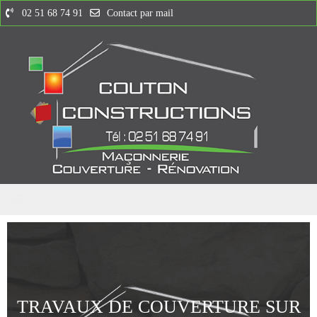
Passer
02 51 68 74 91
Contact par mail
vers
le
contenu
TRAVAUX DE COUVERTURE SUR