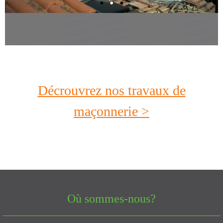
Décrouvrez nos travaux de
maçonnerie >
Où sommes-nous?